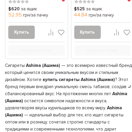
$620
за ящик
$525
за ящик
52.95
44.84
грн/за пачку
грн/за пачку
Купить
Купить
Купить в 1 клик
Купить в 1 клик
Сигареты
Ashima (Ашима)
— это всемирно известный бренд
который ценится своим уникальным вкусом и стильным
дизайном. Хотите
купить сигареты Ashima (Ашима)
? Этот
бренд первым внедрил уникальную смесь табаков, создав 🚬
сбалансированный вкус. На протяжении многих лет
Ashima
(Ашима)
остается символом надежности и вкуса,
удовлетворяя вкусы курильщиков по всему миру.
Ashima
(Ашима)
— идеальный выбор для тех, кто ищет сигареты
оптом или в розницу, сочетая строгие стандарты с
традициями и современными технологиями, что дарит