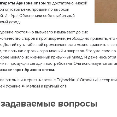
игареты Аризона оптом
по достаточно низкой
ой оптовой цене, продали по высокой
й. И - Ура! Обеспечили себе стабильный
имый доход
окурение постоянно вызывало и вызывает до сих
количество споров и противоречий, необходимо признать, что 
х. Долгий путь табачной промышленности можно сравнить с си
, то попытки строгих ограничений и запретов. Что уже само п
 корне меняло их жизненный привычный уклад. И даже несмотря
ачная продукция сегодня востребована. Она используется актив
упка
сигарет Аризона оптом
.
ona оптом в интернет-магазине Trybochku ⚡ Огромный ассортим
сей Украине ⏩ Мелкий и крупный опт
 задаваемые вопросы