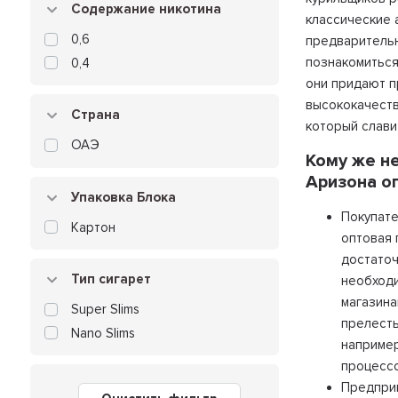
Содержание никотина
классические 
0,6
предварительн
познакомиться
0,4
они придают п
высококачеств
Страна
который слави
ОАЭ
Кому же н
Аризона о
Упаковка Блока
Покупате
Картон
оптовая 
достаточ
Тип сигарет
необходи
магазина
Super Slims
прелесть
Nano Slims
например
процессо
Предприн