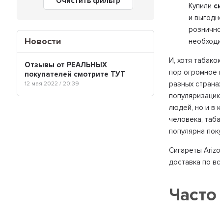
Очистить фильтр
Купили
с
и выгодн
рознично
Новости
необход
И, хотя табак
Отзывы от РЕАЛЬНЫХ
пор огромное 
покупателей смотрите ТУТ
разных страна
12 мая 2022 / 20:39
популяризацию
людей, но и в
человека, таб
популярна пок
Сигареты Ariz
доставка по в
Часто