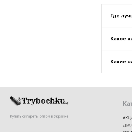
Где луч
Какое к
Какие в
Ка
Купить сигареты оптом в Украине
АКЦ
ДЬЮ