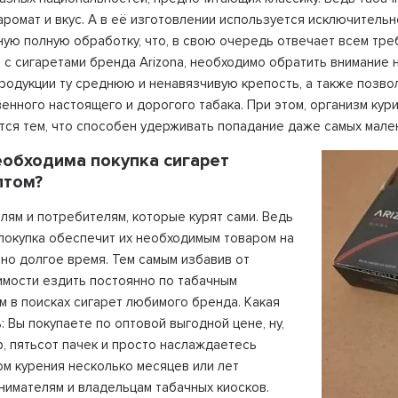
аромат и вкус. А в её изготовлении используется исключител
ую полную обработку, что, в свою очередь отвечает всем тр
 с сигаретами бренда Arizona, необходимо обратить внимание 
родукции ту среднюю и ненавязчивую крепость, а также позв
енного настоящего и дорогого табака. При этом, организм ку
тся тем, что способен удерживать попадание даже самых мален
еобходима покупка сигарет
птом?
лям и потребителям, которые курят сами. Ведь
покупка обеспечит их необходимым товаром на
но долгое время. Тем самым избавив от
мости ездить постоянно по табачным
м в поисках сигарет любимого бренда. Какая
: Вы покупаете по оптовой выгодной цене, ну,
, пятьсот пачек и просто наслаждаетесь
м курения несколько месяцев или лет
имателям и владельцам табачных киосков.