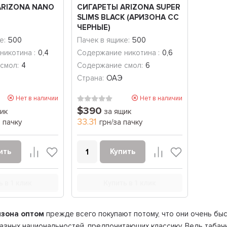
ARIZONA NANO
СИГАРЕТЫ ARIZONA SUPER
SLIMS BLACK (АРИЗОНА СС
ЧЕРНЫЕ)
е:
500
Пачек в ящике:
500
никотина :
0,4
Содержание никотина :
0,6
смол:
4
Содержание смол:
6
Страна:
ОАЭ
Нет в наличии
Нет в наличии
$390
ик
за ящик
33.31
а пачку
грн/за пачку
ить
Купить
ь в 1 клик
Купить в 1 клик
изона оптом
прежде всего покупают потому, что они очень бы
азных национальностей, предпочитающих классику. Ведь табачн