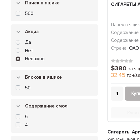
Пачек в ящике
СИГАРЕТЫ 
500
Пачек в ящик
Акциз
Содержание 
Содержание 
Да
Страна:
ОАЭ
Нет
Неважно
$380
за ящ
32.45
грн/з
Блоков в ящике
50
Куп
Содержание смол
Купит
6
4
Сигареты Ар
курильщиков р