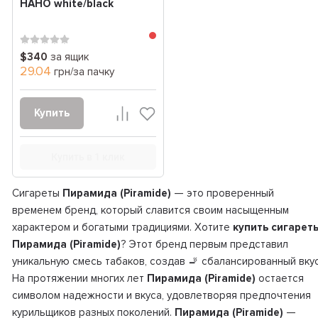
НАНО white/black
$340
за ящик
29.04
грн/за пачку
Купить
Купить в 1 клик
Сигареты
Пирамида (Piramide)
— это проверенный
временем бренд, который славится своим насыщенным
характером и богатыми традициями. Хотите
купить сигарет
Пирамида (Piramide)
? Этот бренд первым представил
уникальную смесь табаков, создав 🚬 сбалансированный вкус
На протяжении многих лет
Пирамида (Piramide)
остается
символом надежности и вкуса, удовлетворяя предпочтения
курильщиков разных поколений.
Пирамида (Piramide)
—