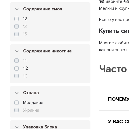
☎ Звоните +38
Мелкий и круп
Содержание смол
12
Всего у нас п
13
Купить с
15
Многие любите
как они знают
Содержание никотина
1,1
Часто
1,2
1,3
Страна
ПОЧЕМУ
Молдавия
Украина
У ВАС 
Упаковка Блока