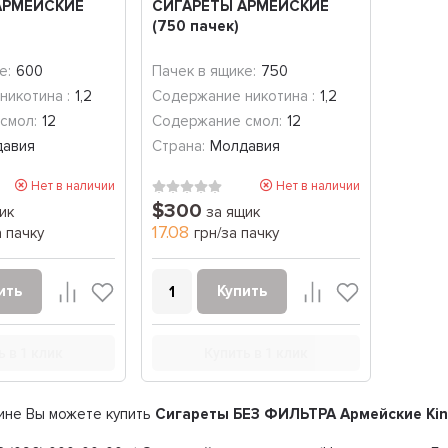
АРМЕЙСКИЕ
СИГАРЕТЫ АРМЕЙСКИЕ
(750 пачек)
е:
600
Пачек в ящике:
750
никотина :
1,2
Содержание никотина :
1,2
смол:
12
Содержание смол:
12
давия
Страна:
Молдавия
Нет в наличии
Нет в наличии
$300
ик
за ящик
17.08
а пачку
грн/за пачку
ить
Купить
ь в 1 клик
Купить в 1 клик
ине Вы можете купить
Сигареты БЕЗ ФИЛЬТРА Армейские Kin