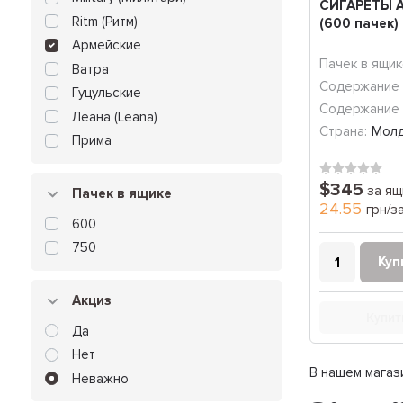
СИГАРЕТЫ 
Ritm (Ритм)
(600 пачек)
Армейские
Пачек в ящик
Ватра
Содержание 
Гуцульские
Содержание 
Леана (Leana)
Страна:
Мол
Прима
$345
за ящ
Пачек в ящике
24.55
грн/з
600
750
Куп
Акциз
Купит
Да
Нет
В нашем магаз
Неважно